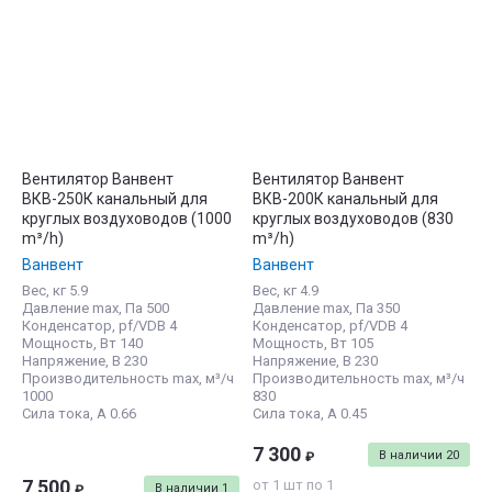
Вентилятор Ванвент
Вентилятор Ванвент
ВКВ-250К канальный для
ВКВ-200К канальный для
круглых воздуховодов (1000
круглых воздуховодов (830
m³/h)
m³/h)
Ванвент
Ванвент
Вес, кг 5.9
Вес, кг 4.9
Давление max, Па 500
Давление max, Па 350
Конденсатор, pf/VDB 4
Конденсатор, pf/VDB 4
Мощность, Вт 140
Мощность, Вт 105
Напряжение, В 230
Напряжение, В 230
Производительность max, м³/ч
Производительность max, м³/ч
1000
830
Сила тока, А 0.66
Сила тока, А 0.45
7 300
В наличии
20
₽
7 500
от 1 шт по 1
В наличии
1
₽