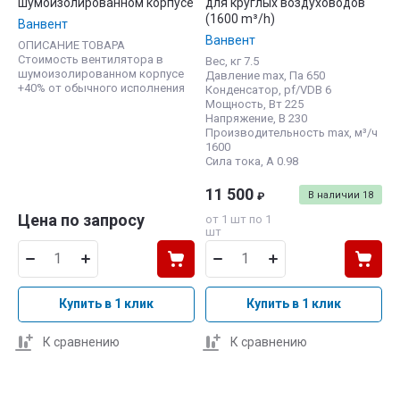
шумоизолированном корпусе
для круглых воздуховодов
(1600 m³/h)
Ванвент
Ванвент
ОПИСАНИЕ ТОВАРА
Стоимость вентилятора в
Вес, кг 7.5
шумоизолированном корпусе
Давление max, Па 650
+40% от обычного исполнения
Конденсатор, pf/VDB 6
Мощность, Вт 225
Напряжение, В 230
Производительность max, м³/ч
1600
Сила тока, А 0.98
11 500
В наличии
18
₽
Цена по запросу
от 1 шт по 1
шт
Купить в 1 клик
Купить в 1 клик
К сравнению
К сравнению