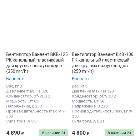
Вентилятор Ванвент ВКВ-125
Вентилятор Ванвент ВКВ-100
PК канальный пластиковый
PК канальный пластиковый
для круглых воздуховодов
для круглых воздуховодов
(350 m³/h)
(250 m³/h)
Ванвент
Ванвент
Вес, кг 3
Вес, кг 3
Давление max, Па 320
Давление max, Па 320
Конденсатор, pf/VDB 2
Конденсатор, pf/VDB 2
Мощность, Вт 68
Мощность, Вт 68
Напряжение, В 230
Напряжение, В 230
Производительность max, м³/ч
Производительность max, м³/ч
350
250
Сила тока, А 0.31
Сила тока, А 0.31
4 890
4 800
В наличии
24
В наличии
20
₽
₽