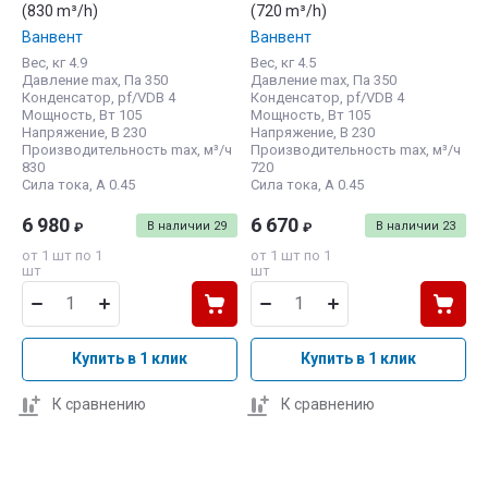
(830 m³/h)
(720 m³/h)
Ванвент
Ванвент
Вес, кг 4.9
Вес, кг 4.5
Давление max, Па 350
Давление max, Па 350
Конденсатор, pf/VDB 4
Конденсатор, pf/VDB 4
Мощность, Вт 105
Мощность, Вт 105
Напряжение, В 230
Напряжение, В 230
Производительность max, м³/ч
Производительность max, м³/ч
830
720
Сила тока, А 0.45
Сила тока, А 0.45
6 980
6 670
В наличии
29
В наличии
23
₽
₽
от 1 шт по 1
от 1 шт по 1
шт
шт
Купить в 1 клик
Купить в 1 клик
К сравнению
К сравнению