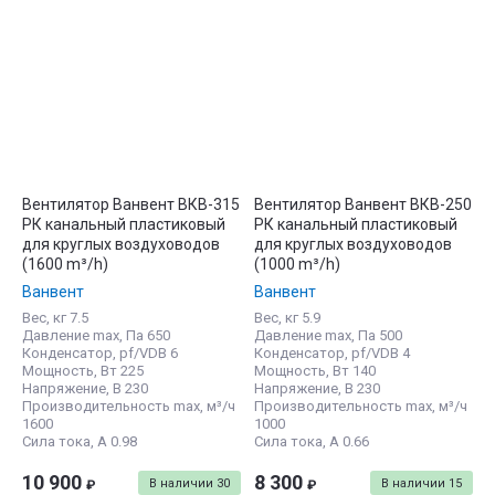
Вентилятор Ванвент ВКВ-315
Вентилятор Ванвент ВКВ-250
PК канальный пластиковый
PК канальный пластиковый
для круглых воздуховодов
для круглых воздуховодов
(1600 m³/h)
(1000 m³/h)
Ванвент
Ванвент
Вес, кг 7.5
Вес, кг 5.9
Давление max, Па 650
Давление max, Па 500
Конденсатор, pf/VDB 6
Конденсатор, pf/VDB 4
Мощность, Вт 225
Мощность, Вт 140
Напряжение, В 230
Напряжение, В 230
Производительность max, м³/ч
Производительность max, м³/ч
1600
1000
Сила тока, А 0.98
Сила тока, А 0.66
10 900
8 300
В наличии
30
В наличии
15
₽
₽