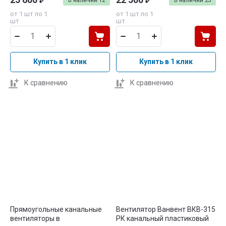
В наличии
12
В наличии
23
₽
₽
от 1 шт по 1
от 1 шт по 1
шт
шт
Купить в 1 клик
Купить в 1 клик
К сравнению
К сравнению
Прямоугольные канальные
Вентилятор Ванвент ВКВ-315
вентиляторы в
PК канальный пластиковый