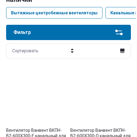
Вытяжные центробежные вентиляторы
Канальные 
Фильтр
Сортировать
Цена - убывание
Цена - возрастание
Название - Я-А
Название - А-Я
Вентилятор Ванвент ВКПН-
Вентилятор Ванвент ВКПН-
В2-600Х300-E канальный для
В2-600Х300-D канальный для