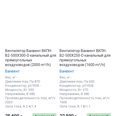
Вентилятор Ванвент ВКПН-
Вентилятор Ванвент ВКПН-
В2-500Х300-D канальный для
В2-500Х250-D канальный для
прямоугольных
прямоугольных
воздуховодов (2000 m³/h)
воздуховодов (1600 m³/h)
Ванвент
Ванвент
Вес, кг -
Вес, кг -
Давление max, Па 870
Давление max, Па 650
Конденсатор, pf/VDB -
Конденсатор, pf/VDB -
Мощность, Вт 550
Мощность, Вт 370
Напряжение, В 380
Напряжение, В 380
Производительность max, м³/ч
Производительность max, м³/ч
2020
1600
Сила тока, А 2.4/1.4
Сила тока, А 1.8/1.1
25 600
22 500