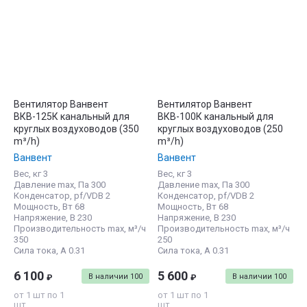
Вентилятор Ванвент
Вентилятор Ванвент
ВКВ-125К канальный для
ВКВ-100К канальный для
круглых воздуховодов (350
круглых воздуховодов (250
m³/h)
m³/h)
Ванвент
Ванвент
Вес, кг 3
Вес, кг 3
Давление max, Па 300
Давление max, Па 300
Конденсатор, pf/VDB 2
Конденсатор, pf/VDB 2
Мощность, Вт 68
Мощность, Вт 68
Напряжение, В 230
Напряжение, В 230
Производительность max, м³/ч
Производительность max, м³/ч
350
250
Сила тока, А 0.31
Сила тока, А 0.31
6 100
5 600
В наличии
100
В наличии
100
₽
₽
от 1 шт по 1
от 1 шт по 1
шт
шт