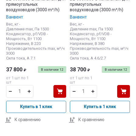
прямоугольных
прямоугольных
воздуховодов (3000 m³/h)
воздуховодов (3000 m³/h)
Ванвент
Ванвент
Вес, кг -
Вес, кг -
Давление max, Па 1500
Давление max, Па 1500
Конденсатор, pf/VDB -
Конденсатор, pf/VDB -
Мощность, Вт 1100
Мощность, Вт 1100
Напряжение, В 220
Напряжение, В 380
Производительность max, м³/ч
Производительность max, м³/ч
3000
3000
Сила тока, А 7.1
Сила тока, А 4.6/2.7
37 800
38 700
В наличии
12
В наличии
12
₽
₽
от 1 шт по 1
от 1 шт по 1
шт
шт
Купить в 1 клик
Купить в 1 клик
К сравнению
К сравнению