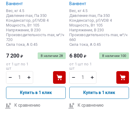
Ванвент
Ванвент
Вес, кг 4.5
Вес, кг 4.5
Давление max, Па 350
Давление max, Па 350
Конденсатор, pf/VDB 4
Конденсатор, pf/VDB 4
Мощность, Вт 105
Мощность, Вт 105
Напряжение, В 230
Напряжение, В 230
Производительность max, м³/ч
Производительность max, м³/ч
720
660
Сила тока, А 0.45
Сила тока, А 0.45
7 200
6 800
В наличии
28
В наличии
100
₽
₽
от 1 шт по 1
от 1 шт по 1
шт
шт
Купить в 1 клик
Купить в 1 клик
К сравнению
К сравнению