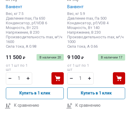
Ванвент
Ванвент
Вес, кг 7.5
Вес, кг 5.9
Давление max, Па 650
Давление max, Па 500
Конденсатор, pf/VDB 6
Конденсатор, pf/VDB 4
Мощность, Вт 225
Мощность, Вт 140
Напряжение, В 230
Напряжение, В 230
Производительность max, м³/ч
Производительность max, м³/ч
1600
1000
Сила тока, А 0.98
Сила тока, А 0.66
11 500
9 100
В наличии
20
В наличии
17
₽
₽
от 1 шт по 1
от 1 шт по 1
шт
шт
Купить в 1 клик
Купить в 1 клик
К сравнению
К сравнению