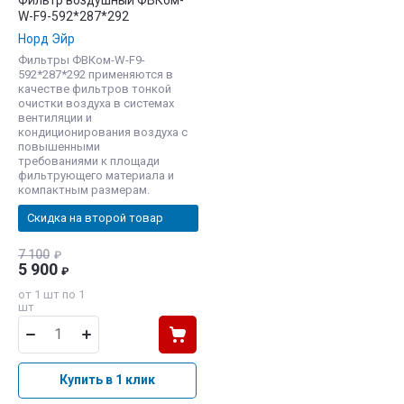
Фильтр воздушный ФВКом-
W-F9-592*287*292
Норд Эйр
Фильтры ФВКом-W-F9-
592*287*292 применяются в
качестве фильтров тонкой
очистки воздуха в системах
вентиляции и
кондиционирования воздуха с
повышенными
требованиями к площади
фильтрующего материала и
компактным размерам.
Скидка на второй товар
7 100
₽
5 900
₽
от 1 шт по 1
шт
Купить в 1 клик