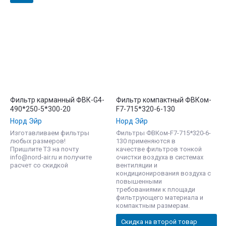
Фильтр карманный ФВК-G4-
Фильтр компактный ФВКом-
490*250-5*300-20
F7-715*320-6-130
Норд Эйр
Норд Эйр
Изготавливаем фильтры
Фильтры ФВКом-F7-715*320-6-
любых размеров!
130 применяются в
Пришлите ТЗ на почту
качестве фильтров тонкой
info@nord-air.ru и получите
очистки воздуха в системах
расчет со скидкой
вентиляции и
кондиционирования воздуха с
повышенными
требованиями к площади
фильтрующего материала и
компактным размерам.
Скидка на второй товар