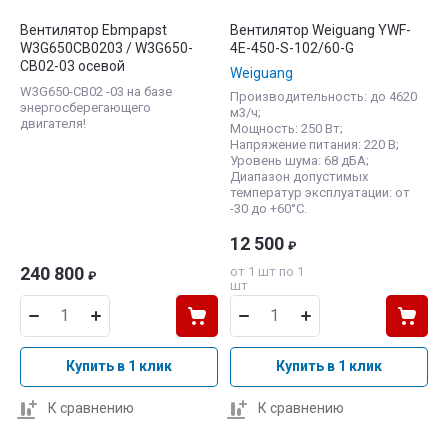
Вентилятор Ebmpapst
Вентилятор Weiguang YWF-
W3G650CB0203 / W3G650-
4E-450-S-102/60-G
CB02-03 осевой
Weiguang
W3G650-CB02 -03 на базе
Производительность: до 4620
энергосберегающего
м3/ч;
двигателя!
Мощность: 250 Вт;
Напряжение питания: 220 В;
Уровень шума: 68 дБА;
Диапазон допустимых
температур эксплуатации: от
-30 до +60°С.
12 500
₽
240 800
от 1 шт по 1
₽
шт
Купить в 1 клик
Купить в 1 клик
К сравнению
К сравнению