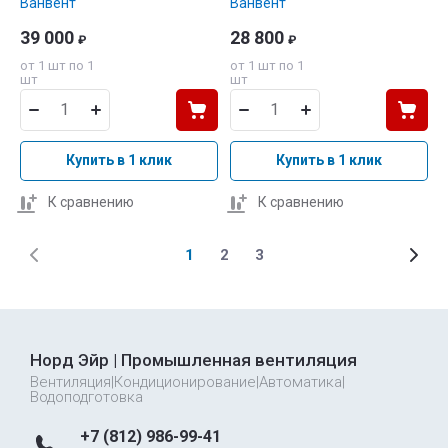
Ванвент
Ванвент
39 000
28 800
₽
₽
от 1 шт по 1
от 1 шт по 1
шт
шт
Купить в 1 клик
Купить в 1 клик
К сравнению
К сравнению
1
2
3
Норд Эйр | Промышленная вентиляция
Вентиляция|Кондиционирование|Автоматика|
Водоподготовка
+7 (812) 986-99-41