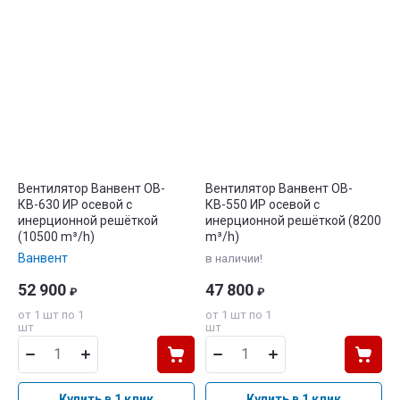
Вентилятор Ванвент ОВ-
Вентилятор Ванвент ОВ-
КВ-630 ИР осевой с
КВ-550 ИР осевой с
инерционной решёткой
инерционной решёткой (8200
(10500 m³/h)
m³/h)
Ванвент
в наличии!
52 900
47 800
₽
₽
от 1 шт по 1
от 1 шт по 1
шт
шт
Купить в 1 клик
Купить в 1 клик