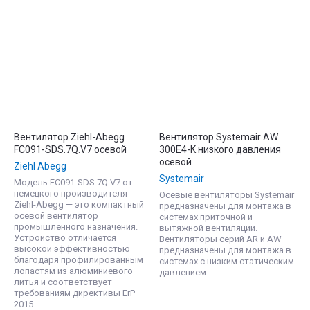
Вентилятор Ziehl-Abegg
Вентилятор Systemair AW
FC091-SDS.7Q.V7 осевой
300E4-K низкого давления
осевой
Ziehl Abegg
Systemair
Модель FC091-SDS.7Q.V7 от
немецкого производителя
Осевые вентиляторы Systemair
Ziehl-Abegg — это компактный
предназначены для монтажа в
осевой вентилятор
системах приточной и
промышленного назначения.
вытяжной вентиляции.
Устройство отличается
Вентиляторы серий AR и AW
высокой эффективностью
предназначены для монтажа в
благодаря профилированным
системах с низким статическим
лопастям из алюминиевого
давлением.
литья и соответствует
требованиям директивы ErP
2015.