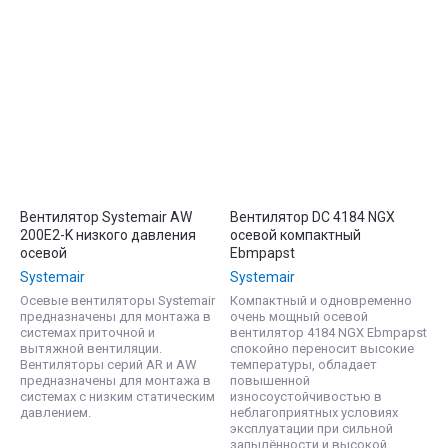
Вентилятор Systemair AW
Вентилятор DC 4184 NGX
200E2-K низкого давления
осевой компактный
осевой
Ebmpapst
Systemair
Systemair
Осевые вентиляторы Systemair
Компактный и одновременно
предназначены для монтажа в
очень мощный осевой
системах приточной и
вентилятор 4184 NGX Ebmpapst
вытяжной вентиляции.
спокойно переносит высокие
Вентиляторы серий AR и AW
температуры, обладает
предназначены для монтажа в
повышенной
системах с низким статическим
износоустойчивостью в
давлением.
неблагоприятных условиях
эксплуатации при сильной
запылённости и высокой