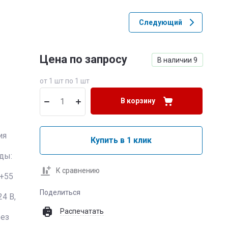
Следующий
Цена по запросу
В наличии
9
от 1 шт по 1 шт
В корзину
ия
Купить в 1 клик
ды:
К сравнению
 +55
Поделиться
4 В,
Распечатать
без