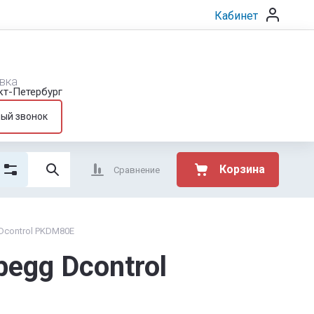
Кабинет
вка
нкт-Петербург
ный звонок
Корзина
Сравнение
Dcontrol PKDM80E
egg Dcontrol