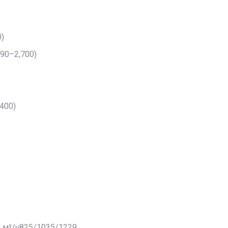
)
90–2,700)
400)
 м³/ч825/1035/1229