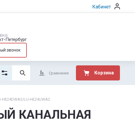
Кабинет
вка
нкт-Петербург
ный звонок
Корзина
Сравнение
S-HE24DWA2/LU-HE24UWA2
НЫЙ КАНАЛЬНАЯ