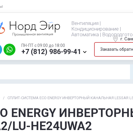
ты
Вентиляция |
Кондиционирование |
Автоматика | Водоподгото
г. Са
ПН-ПТ с 09:00 до 18:00
Заказать обрат
+7 (812) 986-99-41
/
СПЛИТ-СИСТЕМА ECO ENERGY ИНВЕРТОРНЫЙ КАНАЛЬНАЯ LESSAR L
CO ENERGY ИНВЕРТОР
A2/LU-HE24UWA2