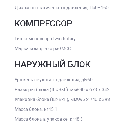
Диапазон статического давления, Па0–160
КОМПРЕССОР
Тип компрессораTwin Rotary
Марка компрессораGMCC
НАРУЖНЫЙ БЛОК
Уровень звукового давления, дБ60
Размеры блока (Ш×В×Г), мм890 x 673 x 342
Упаковка блока (Ш×В×Г), мм995 x 740 x 398
Масса блока, кг45.1
Масса блока в упаковке, кг48.3