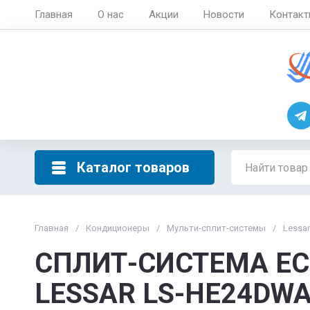
Главная
О нас
Акции
Новости
Контак
Каталог товаров
Главная
/
Кондиционеры
/
Мульти-сплит-системы
/
Lessar
СПЛИТ-СИСТЕМА E
LESSAR LS-HE24DW