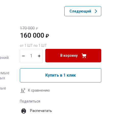
Следующий
170 000
₽
160 000
₽
от 1 ШТ по 1 ШТ
В корзину
ений.
уемые
Купить в 1 клик
ных
ные
К сравнению
Поделиться
Распечатать